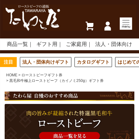
商品一覧
ギフト用
ご家庭用
法人・団体向け
注目
法人・団体向けギフト
カタログギフト
はじめて
HOME
ローストビーフギフト券
黒毛和牛極上ローストビーフ（カイノミ250g）ギフト券