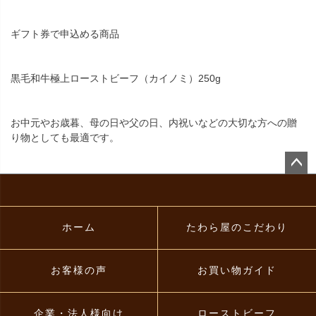
ギフト券で申込める商品
黒毛和牛極上ローストビーフ（カイノミ）250g
お中元やお歳暮、母の日や父の日、内祝いなどの大切な方への贈
り物としても最適です。
ペー
ジト
ップ
へ
ホーム
たわら屋のこだわり
お客様の声
お買い物ガイド
企業・法人様向け
ローストビーフ