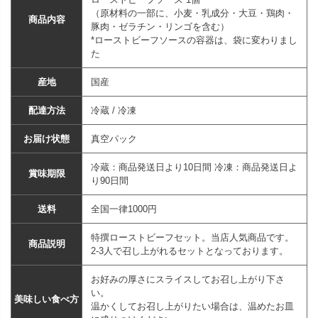
（原材料の一部に、小麦・乳成分・大豆・鶏肉・
商品内容
豚肉・ゼラチン・リンゴを含む）
*ローストビーフソースの容器は、袋に変わりまし
た
産地
国産
配達方法
冷蔵 / 冷凍
お届け状態
真空パック
冷蔵：商品発送日より10日間 冷凍：商品発送日よ
賞味期限
り90日間
送料
全国一律1000円
特撰ローストビーフセット。当店人気商品です。
商品説明
2-3人で召し上がれるセットとなっております。
お好みの厚さにスライスしてお召し上がり下さ
い。
美味しい食べ方
温かくしてお召し上がりたい場合は、温めたお皿