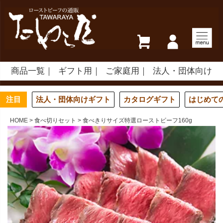
商品一覧
ギフト用
ご家庭用
法人・団体向け
注目
法人・団体向けギフト
カタログギフト
はじめて
HOME
食べ切りセット
食べきりサイズ特選ローストビーフ160g