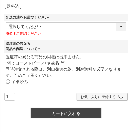
送料込
配送方法をお選びください
(
必
※必ずご確認ください
須
)
温度帯の異なる
商品の配送について
(
温度帯の異なる商品の同梱は出来ません。
必
(例：ローストビーフ+冷凍品)等
須
同時注文される際は、別口発送の為、別途送料が必要となりま
)
す。予めご了承ください。
了承済み
お気に入りに登録する
カートに入れる