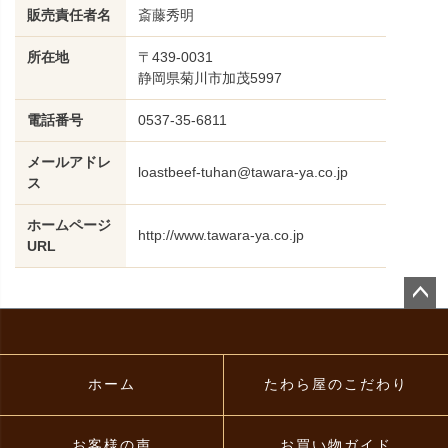
販売責任者名
斎藤秀明
所在地
〒439-0031
静岡県菊川市加茂5997
電話番号
0537-35-6811
メールアドレ
loastbeef-tuhan@tawara-ya.co.jp
ス
ホームページ
http://www.tawara-ya.co.jp
URL
ペー
ジト
ップ
へ
ホーム
たわら屋のこだわり
お客様の声
お買い物ガイド