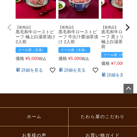
【新商品】
【新商品】
【新商品】
黒毛和牛ローストビ
黒毛和牛ローストビ
黒毛和牛ロースト
ーフ 極上白湯茶漬け
ーフ 牛出汁醤油茶漬
ーフ 黒トリュフ入
2人前
け 2人前
極上白湯茶漬け 2
前
価格
¥
5,000
価格
¥
5,000
税込
税込
価格
¥
7,000
税込
詳細を見る
詳細を見る
詳細を見る
ペー
ジト
ップ
へ
ホーム
たわら屋のこだわり
お客様の声
お買い物ガイド