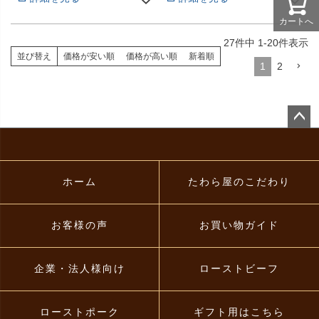
カートへ
27
件中
1
-
20
件表示
並び替え
価格が安い順
価格が高い順
新着順
1
2
ペー
ジト
ップ
へ
ホーム
たわら屋のこだわり
お客様の声
お買い物ガイド
企業・法人様向け
ローストビーフ
ローストポーク
ギフト用はこちら