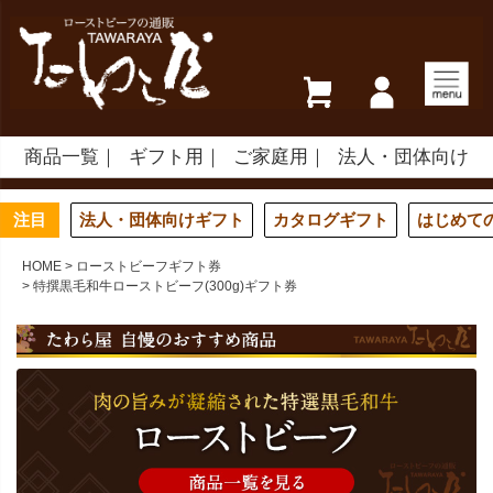
商品一覧
ギフト用
ご家庭用
法人・団体向け
注目
法人・団体向けギフト
カタログギフト
はじめて
HOME
ローストビーフギフト券
特撰黒毛和牛ローストビーフ(300g)ギフト券