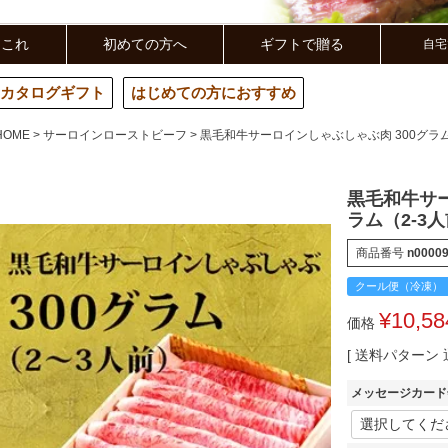
らこれ
初めての方へ
ギフトで贈る
自宅
カタログギフト
はじめての方におすすめ
HOME
サーロインローストビーフ
黒毛和牛サーロインしゃぶしゃぶ肉 300グラム
黒毛和牛サー
ラム（2-3
商品番号
n0000
¥
10,58
価格
送料パターン
メッセージカード