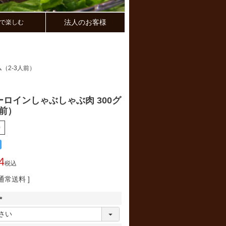
法人のお客様
で楽しむ
（2-3人前）
ロインしゃぶしゃぶ肉 300グ
人前）
9
4
税込
通常送料
(
必