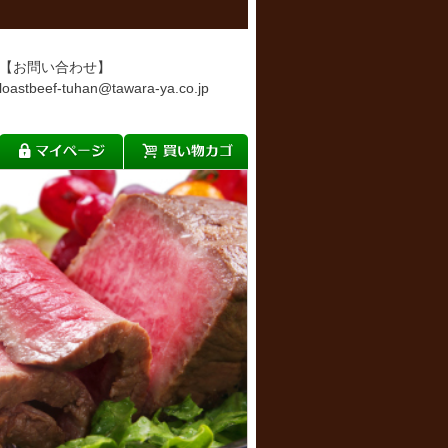
【お問い合わせ】
loastbeef-tuhan@tawara-ya.co.jp