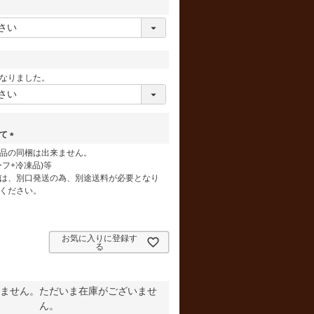
須
)
なりました。
いて
(
品の同梱は出来ません。
必
フ+冷凍品)等
須
は、別口発送の為、別途送料が必要となり
)
ください。
お気に入りに登録す
る
ません。ただいま在庫がございませ
ん。