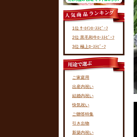
1位 ｻｰﾛｲﾝﾛｰｽﾄﾋﾞｰﾌ
2位 黒毛和牛ﾛｰｽﾄﾋﾞｰﾌ
3位 極上ﾛｰｽﾄﾋﾞｰﾌ
ご家庭用
出産内祝い
結婚内祝い
快気祝い
ご贈答特集
引き出物
新築内祝い