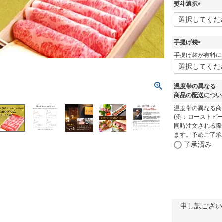
熨斗選択
(
必
須
)
手提げ袋
(
手提げ袋が有料に
必
須
)
温度帯の異なる
商品の配送につ
温度帯の異なる商
(例：ローストビー
同時注文される際
ます。予めご了承
了承済み
申し訳ござい