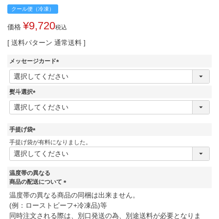
¥
9,720
価格
税込
送料パターン
通常送料
メッセージカード
(
必
須
熨斗選択
)
(
必
須
)
手提げ袋
(
手提げ袋が有料になりました。
必
須
)
温度帯の異なる
商品の配送について
(
温度帯の異なる商品の同梱は出来ません。
必
(例：ローストビーフ+冷凍品)等
須
同時注文される際は、別口発送の為、別途送料が必要となりま
)