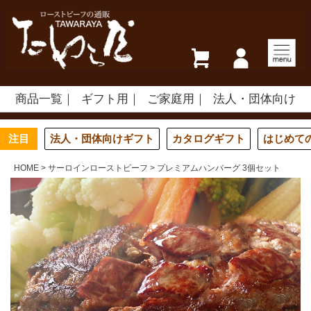
商品一覧
ギフト用
ご家庭用
法人・団体向け
注目
法人・団体向けギフト
カタログギフト
はじめて
HOME
サーロインローストビーフ
プレミアムハンバーグ 3個セット