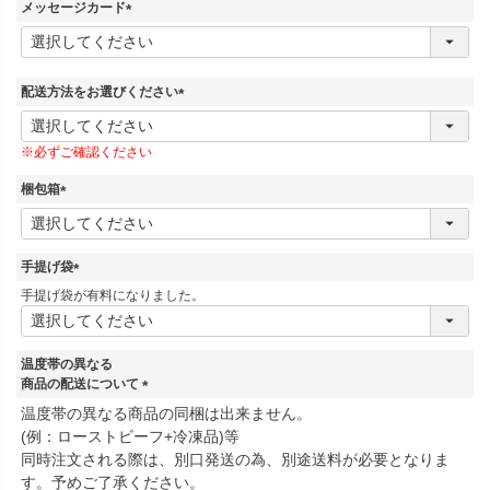
須
メッセージカード
)
(
必
須
)
配送方法をお選びください
(
必
※必ずご確認ください
須
)
梱包箱
(
必
須
手提げ袋
)
(
手提げ袋が有料になりました。
必
須
)
温度帯の異なる
商品の配送について
(
温度帯の異なる商品の同梱は出来ません。
必
(例：ローストビーフ+冷凍品)等
須
同時注文される際は、別口発送の為、別途送料が必要となりま
)
す。予めご了承ください。