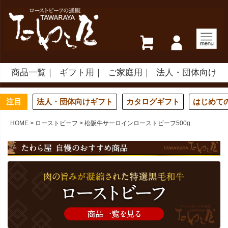
商品一覧
ギフト用
ご家庭用
法人・団体向け
注目
法人・団体向けギフト
カタログギフト
はじめて
HOME
ローストビーフ
松阪牛サーロインローストビーフ500g