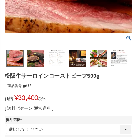
松阪牛サーロインローストビーフ500g
商品番号
gd33
¥
33,400
価格
税込
送料パターン
通常送料
熨斗選択
(
必