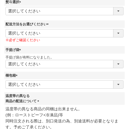
須
熨斗選択
)
(
必
須
)
配送方法をお選びください
(
必
※必ずご確認ください
須
)
手提げ袋
(
手提げ袋が有料になりました。
必
須
)
梱包箱
(
必
須
温度帯の異なる
)
商品の配送について
(
温度帯の異なる商品の同梱は出来ません。
必
(例：ローストビーフ+冷凍品)等
須
同時注文される際は、別口発送の為、別途送料が必要となりま
)
す。予めご了承ください。