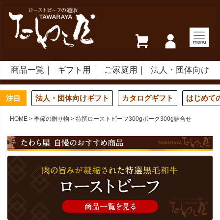
商品一覧
ギフト用
ご家庭用
法人・団体向け
注目
法人・団体向けギフト
カタログギフト
はじめて
HOME
季節の贈り物
特撰ローストビーフ300gポーク300g詰合せ