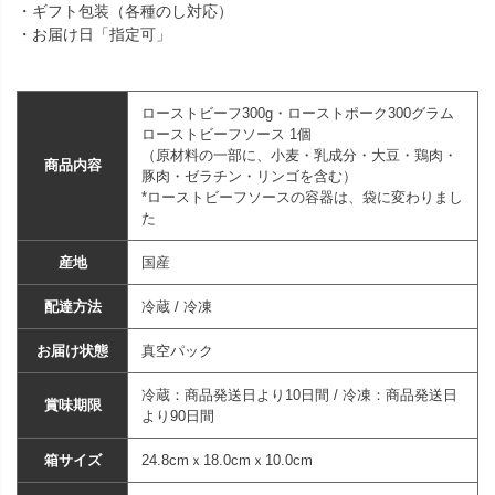
・ギフト包装（各種のし対応）
・お届け日「指定可」
ローストビーフ300g・ローストポーク300グラム
ローストビーフソース 1個
（原材料の一部に、小麦・乳成分・大豆・鶏肉・
商品内容
豚肉・ゼラチン・リンゴを含む）
*ローストビーフソースの容器は、袋に変わりまし
た
産地
国産
配達方法
冷蔵 / 冷凍
お届け状態
真空パック
冷蔵：商品発送日より10日間 / 冷凍：商品発送日
賞味期限
より90日間
箱サイズ
24.8cmｘ18.0cmｘ10.0cm