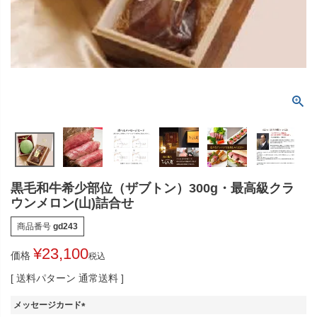
黒毛和牛希少部位（ザブトン）300g・最高級クラ
ウンメロン(山)詰合せ
商品番号
gd243
¥
23,100
価格
税込
送料パターン
通常送料
メッセージカード