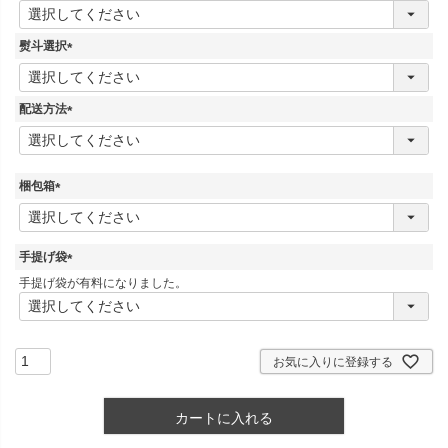
(
必
須
熨斗選択
)
(
必
須
配送方法
)
(
必
須
)
梱包箱
(
必
須
手提げ袋
)
(
手提げ袋が有料になりました。
必
須
)
お気に入りに登録する
カートに入れる