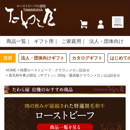
商品一覧
ギフト用
ご家庭用
法人・団体向け
注目
法人・団体向けギフト
カタログギフト
はじめて
HOME
特撰ローストビーフ・クラウンメロン詰合せ
黒毛和牛希少部位（ザブトン）300g・最高級クラウンメロン(山)詰合せ