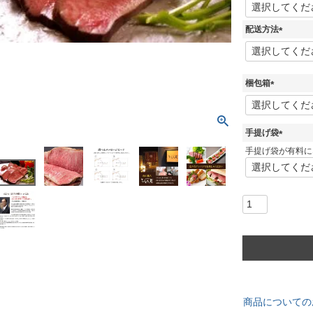
(
必
須
配送方法
)
(
必
須
)
梱包箱
(
必
須
手提げ袋
)
(
手提げ袋が有料に
必
須
)
商品についての