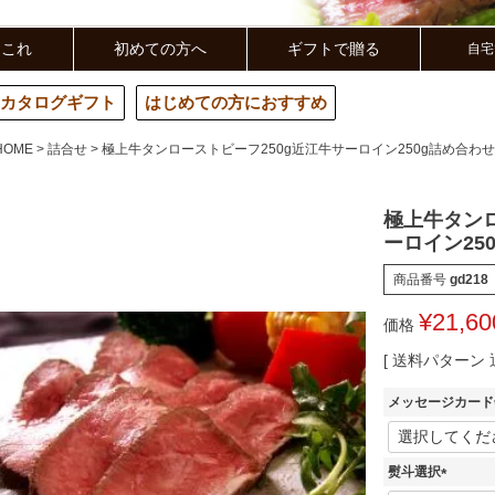
らこれ
初めての方へ
ギフトで贈る
自宅
カタログギフト
はじめての方におすすめ
HOME
詰合せ
極上牛タンローストビーフ250g近江牛サーロイン250g詰め合わせ
極上牛タンロ
ーロイン25
商品番号
gd218
¥
21,60
価格
送料パターン
メッセージカード
熨斗選択