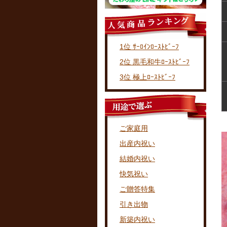
1位 ｻｰﾛｲﾝﾛｰｽﾄﾋﾞｰﾌ
2位 黒毛和牛ﾛｰｽﾄﾋﾞｰﾌ
3位 極上ﾛｰｽﾄﾋﾞｰﾌ
ご家庭用
出産内祝い
結婚内祝い
快気祝い
ご贈答特集
引き出物
新築内祝い