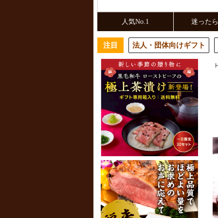
人気No.1
迷った
注目
法人・団体向けギフト