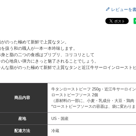
レビューを
脂がのった極めて新鮮で上質なタン。
肉を扱う和の職人が一本一本吟味します。
赤身と脂の二つの食感はプリプリ、コリコリとして
その心地良い弾力にきっと魅了されることでしょう。
そんな脂がのった極めて新鮮で上質なタンと近江牛サーロインロースト
牛タンローストビーフ 250g・近江牛サーロイン
ローストビーフソース 2個
商品内容
（原材料の一部に、小麦・乳成分・大豆・鶏肉
*ローストビーフソースの容器は、袋に変わりま
産地
US・国産
配達方法
冷蔵