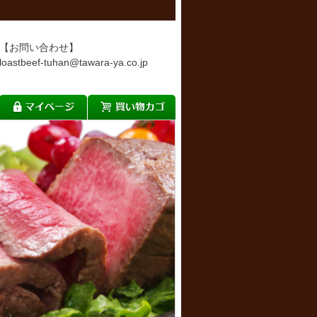
【お問い合わせ】
loastbeef-tuhan@tawara-ya.co.jp