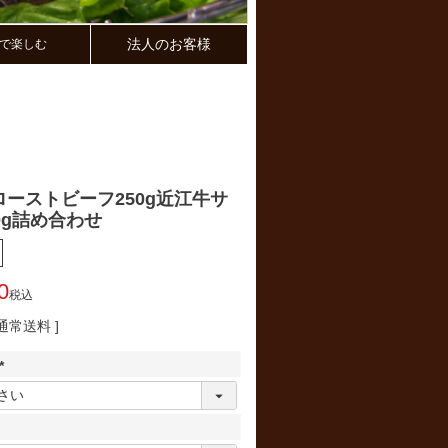
法人のお客様
で楽しむ
ーストビーフ250g近江牛サ
0g詰め合わせ
0
税込
通常送料
(
必
須
)