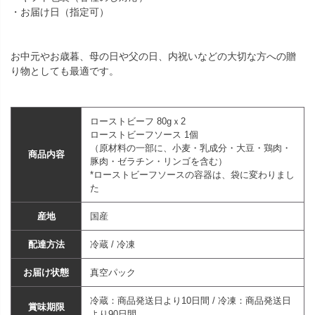
・お届け日（指定可）
お中元やお歳暮、母の日や父の日、内祝いなどの大切な方への贈
り物としても最適です。
ローストビーフ 80gｘ2
ローストビーフソース 1個
（原材料の一部に、小麦・乳成分・大豆・鶏肉・
商品内容
豚肉・ゼラチン・リンゴを含む）
*ローストビーフソースの容器は、袋に変わりまし
た
産地
国産
配達方法
冷蔵 / 冷凍
お届け状態
真空パック
冷蔵：商品発送日より10日間 / 冷凍：商品発送日
賞味期限
より90日間