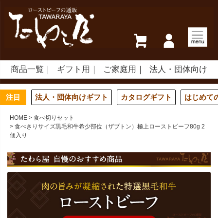
商品一覧
ギフト用
ご家庭用
法人・団体向け
注目
法人・団体向けギフト
カタログギフト
はじめて
HOME
食べ切りセット
食べきりサイズ黒毛和牛希少部位（ザブトン）極上ローストビーフ80g 2
個入り