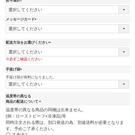
熨斗選択
(
必
須
メッセージカード
)
(
必
須
)
配送方法をお選びください
(
必
※必ずご確認ください
須
)
手提げ袋
(
手提げ袋が有料になりました。
必
須
)
温度帯の異なる
商品の配送について
(
温度帯の異なる商品の同梱は出来ません。
必
(例：ローストビーフ+冷凍品)等
須
同時注文される際は、別口発送の為、別途送料が必要となりま
)
す。予めご了承ください。
了承済み