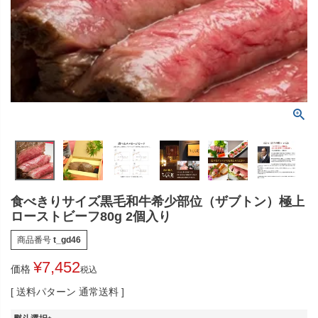
食べきりサイズ黒毛和牛希少部位（ザブトン）極上
ローストビーフ80g 2個入り
商品番号
t_gd46
¥
7,452
価格
税込
送料パターン
通常送料