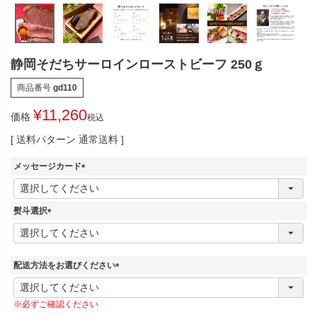
静岡そだちサーロインローストビーフ 250ｇ
商品番号
gd110
¥
11,260
価格
税込
送料パターン
通常送料
メッセージカード
(
必
須
熨斗選択
)
(
必
須
)
配送方法をお選びください
(
必
※必ずご確認ください
須