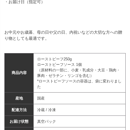
・お届け日（指定可）
お中元やお歳暮、母の日や父の日、内祝いなどの大切な方への贈
り物としても最適です。
ローストビーフ250g
ローストビーフソース 1個
（原材料の一部に、小麦・乳成分・大豆・鶏肉・
商品内容
豚肉・ゼラチン・リンゴを含む）
*ローストビーフソースの容器は、袋に変わりまし
た
産地
国産
配達方法
冷蔵 / 冷凍
お届け状態
真空パック