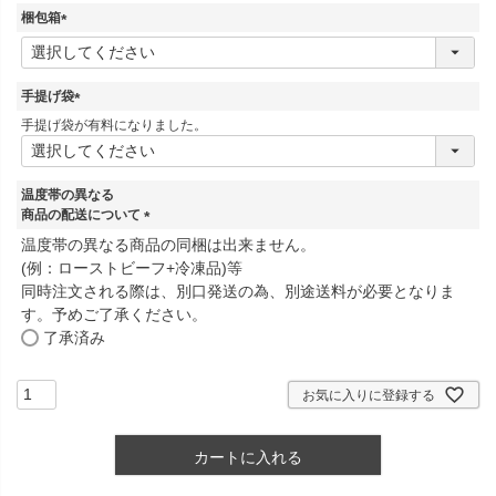
)
梱包箱
(
必
須
手提げ袋
)
(
手提げ袋が有料になりました。
必
須
)
温度帯の異なる
商品の配送について
(
温度帯の異なる商品の同梱は出来ません。
必
(例：ローストビーフ+冷凍品)等
須
同時注文される際は、別口発送の為、別途送料が必要となりま
)
す。予めご了承ください。
了承済み
お気に入りに登録する
カートに入れる