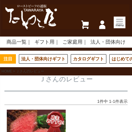
商品一覧
ギフト用
ご家庭用
法人・団体向け
注目
法人・団体向けギフト
カタログギフト
はじめて
HOME
Ｊさんのレビュー
Ｊさんのレビュー
1
件中
1
-
1
件表示