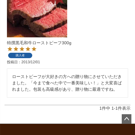
特撰黒毛和牛ローストビーフ300g
購入者
投稿日
2013/12/01
ローストビーフが大好きの方への贈り物にさせていただき
ました。「今まで食べた中で一番美味しい！」と大変喜ば
れました。包装も高級感があり、贈り物に最適ですね。
1
件中
1
-
1
件表示
ペー
ジト