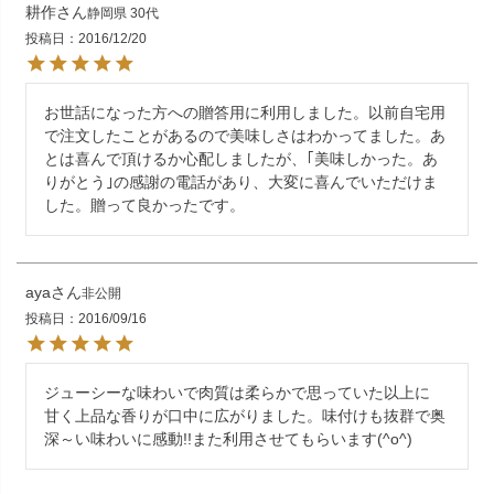
耕作
静岡県
30代
投稿日
2016/12/20
お世話になった方への贈答用に利用しました。以前自宅用
で注文したことがあるので美味しさはわかってました。あ
とは喜んで頂けるか心配しましたが、｢美味しかった。あ
りがとう｣の感謝の電話があり、大変に喜んでいただけま
した。贈って良かったです。
aya
非公開
投稿日
2016/09/16
ジューシーな味わいで肉質は柔らかで思っていた以上に

甘く上品な香りが口中に広がりました。味付けも抜群で奥
深～い味わいに感動!!また利用させてもらいます(^o^)