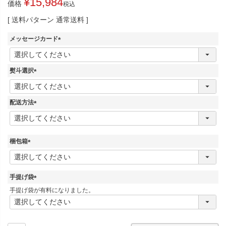
¥
15,984
価格
税込
送料パターン
通常送料
メッセージカード
(
必
須
熨斗選択
)
(
必
須
配送方法
)
(
必
須
)
梱包箱
(
必
須
手提げ袋
)
(
手提げ袋が有料になりました。
必
須
)