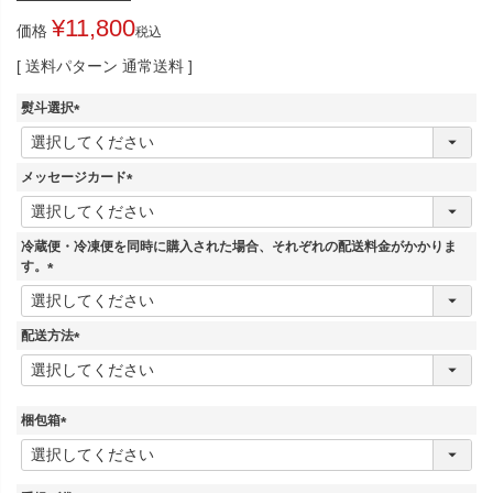
¥
11,800
価格
税込
送料パターン
通常送料
熨斗選択
(
必
須
メッセージカード
)
(
必
須
冷蔵便・冷凍便を同時に購入された場合、それぞれの配送料金がかかりま
)
す。
(
必
須
配送方法
)
(
必
須
)
梱包箱
(
必
須