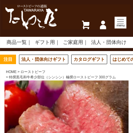
商品一覧
ギフト用
ご家庭用
法人・団体向け
注目
法人・団体向けギフト
カタログギフト
はじめて
HOME
ローストビーフ
特撰黒毛和牛希少部位（シンシン）極撰ローストビーフ 300グラム