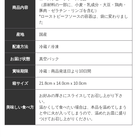
（原材料の一部に、小麦・乳成分・大豆・鶏肉・
商品内容
豚肉・ゼラチン・リンゴを含む）
*ローストビーフソースの容器は、袋に変わりまし
た
産地
国産
配達方法
冷蔵 / 冷凍
お届け状態
真空パック
賞味期限
冷蔵：商品発送日より10日間
箱サイズ
21.8cmｘ14.0cmｘ10.0cm
お好みの厚さにスライスしてお召し上がり下さ
い。
美味しい食べ方
温かくして食べたい場合は、本品を温めてしまう
と中に火が入ってしまうので、温めたお皿に盛り
つけてお召し上がりください。