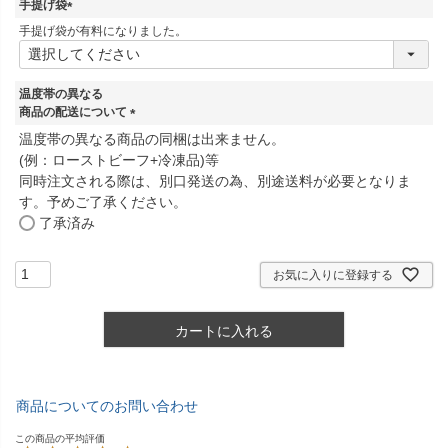
手提げ袋
)
(
手提げ袋が有料になりました。
必
須
)
温度帯の異なる
商品の配送について
(
温度帯の異なる商品の同梱は出来ません。
必
(例：ローストビーフ+冷凍品)等
須
同時注文される際は、別口発送の為、別途送料が必要となりま
)
す。予めご了承ください。
了承済み
お気に入りに登録する
カートに入れる
商品についてのお問い合わせ