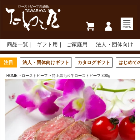
商品一覧
ギフト用
ご家庭用
法人・団体向け
注目
法人・団体向けギフト
カタログギフト
はじめて
HOME
ローストビーフ
特上黒毛和牛ローストビーフ 300g