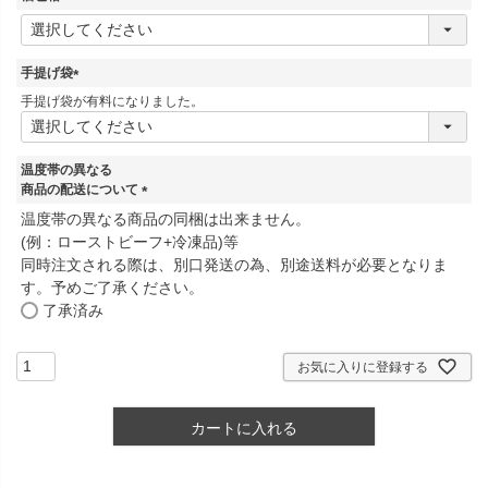
(
必
須
手提げ袋
)
(
手提げ袋が有料になりました。
必
須
)
温度帯の異なる
商品の配送について
(
温度帯の異なる商品の同梱は出来ません。
必
(例：ローストビーフ+冷凍品)等
須
同時注文される際は、別口発送の為、別途送料が必要となりま
)
す。予めご了承ください。
了承済み
お気に入りに登録する
カートに入れる