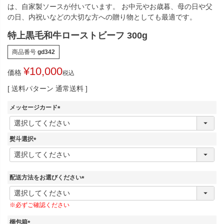
は、自家製ソースが付いています。 お中元やお歳暮、母の日や父
の日、内祝いなどの大切な方への贈り物としても最適です。
特上黒毛和牛ローストビーフ 300g
商品番号
gd342
¥
10,000
価格
税込
送料パターン
通常送料
メッセージカード
(
必
須
熨斗選択
)
(
必
須
)
配送方法をお選びください
(
必
※必ずご確認ください
須
)
梱包箱